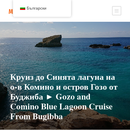
Български
Круиз до Синята лагуна на
о-в Комино и остров Гозо от
Буджиба ► Gozo and
Comino Blue Lagoon Cruise
From Bugibba