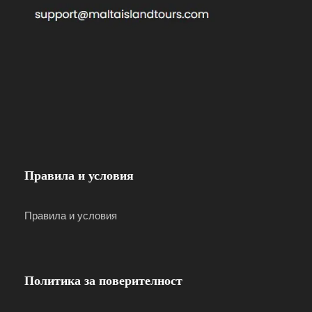
Това е най-популярният круиз, съчетаващ
островите.
Съвети
Моля, бъдете на пристанището 10-15 минути
преди отплаването на лодката, където
Правила и условия
представител на фирмата ще ви настани.
Правила и условия
Препоръчваме ви да имате добри обувки за
камениста почва,плажна кърпа и слънцезащитен
крем.
Политика за поверителност
For those who booked with pick-up, we