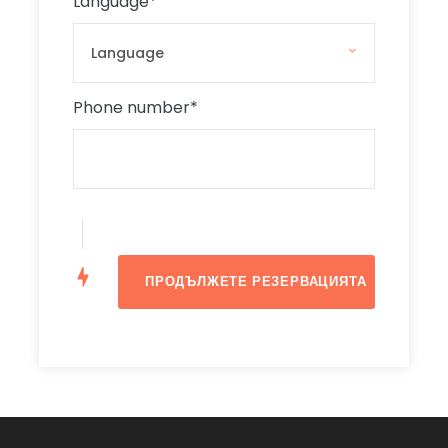
Language
*
Круиз до Комино и Синята Лагуна
След това, следобед, ще се отправим към
известната Синя лагуна на остров Комино,
Phone number
*
където можете да прекарате време в
разглеждане на острова и плуване в спокойната
тюркоазена вода в продължение на около 1 час и
30 минути.
Лодката ще бъде закотвена на пристанището на
Синята лагуна (през по-голямата част от деня),
така че ще можете да използвате съоръженията
на борда, като бар (сервират се закуски и
напитки на разумни цени), душове с прясна
вода, шнорхели и маски (с малка такса),
тоалетна и климатизирана зона.