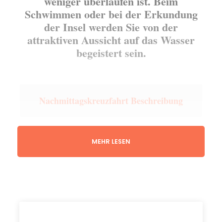
weniger überlaufen ist. Beim
Schwimmen oder bei der Erkundung
der Insel werden Sie von der
attraktiven Aussicht auf das Wasser
begeistert sein.
Nachmittagskreuzfahrt Beschreibung
Genießen Sie am Nachmittag die
MEHR LESEN
wunderschöne Insel Comino und das
kristallklare, türkisfarbene Wasser der Blauen
Lagune.
Zu dieser Zeit ist die Insel Comino weniger
überlaufen, und Sie haben viel Platz und Zeit