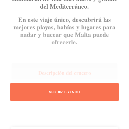
del Mediterráneo.
En este viaje único, descubrirá las
mejores playas, bahías y lugares para
nadar y bucear que Malta puede
ofrecerle.
Descripción del crucero
Emprenda su aventura de navegación en el
SEGUIR LEYENDO
catamarán de pasajeros más grande y
espacioso de Europa. Nuestro lujoso
catamarán le llevará a los mejores lugares de
Malta para nadar y bucear en un ambiente