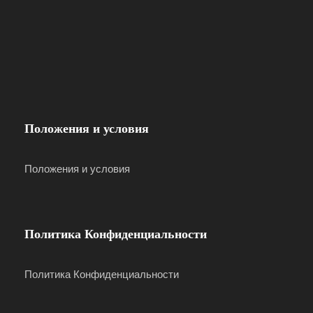
выбранному направлению к интересующей вас
достопримечательности.
Доступны групповые скидки –
для 10 и более
человек система автоматически спишет -10%.
Наслаждайся этим 🙂
Положения и условия
Положения и условия
Цена включает:
Ночная экскурсия с гидом
Политика Конфиденциальности
Трансфер недалеко от вашего отеля
Политика Конфиденциальности
Время отправления:
Район Cirkewwa с 19:00 часов