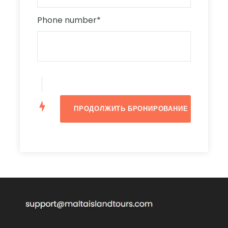
жителями и товарами.
Phone number
*
Советы
Бронирование принимается до 13:00 того же
дня или
пока не
полностью забронирован!
Чтобы гарантировать бронирование, мы
рекомендуем вам забронировать номер
раньше.
Мы включили карту Google с отметками и
фотографиями каждого места отправления. Вы
можете просто щелкнуть по ним и следовать