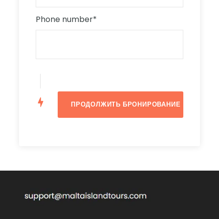
Главный прибрежный курорт, центр магазинов,
Phone number
*
ресторанов и кафе.
Valletta - Валлетта
Столица Мальты усеяна историческими местами,
музеями, церквями, садами, кафе, ресторанами и
магазинами. Город сияет лучшим образцом
стиля барокко, но тем не менее, Валлетта –
город-крепость. В столице вы сможете
погрузиться в насыщенную историю острова.
San Anton Gardens - Сады Сан-
Антон
Сады Сан-Антон с большим ботаническим
разнообразием являются частью президентского