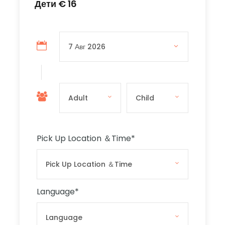
идеальное знакомство и
Дети € 16
увлекательный день для всех.
Этот автобусный тур Hop On Hop Off проведет
вас по всем знаменитым северным
достопримечательностям и расскажет о
красочной истории Мальты. Экскурсия
сопровождается аудиокомментарием на 16
языках.
Pick Up Location ＆Time
*
Северный тур «вошел-вышел»
Language
*
Sliema - Слима