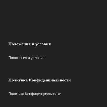
дворца.
Ta’Qali Crafts Village and Aviation
Museum - Деревня ремесел Та-Кали
и музей авиации
Бывший военный аэродром времен Второй
мировой войны был превращен в центр
Положения и условия
ремесел. Здесь вы можете купить что-то
уникальное, а заодно понаблюдать за работой
Положения и условия
местных ремесленников.
Mosta Church - Церковь в Моста
Политика Конфиденциальности
Третий по величине безопорный церковный
купол в Европе. Купол Моста /Ротонда/ стал
Политика Конфиденциальности
популярным после того, как сброшенная на него
бомба не взорвалась и тем самым спасла жизни