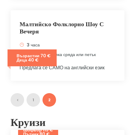
Малтийско Фолклорно Шоу С
Вечеря
3 часа
Наличност : всяка сряда или петък
Възрастни 70 €
Деца 40 €
Предлага се САМО на английски език
1
2
Круизи
Шофьор 115 €
Пътник 80 €