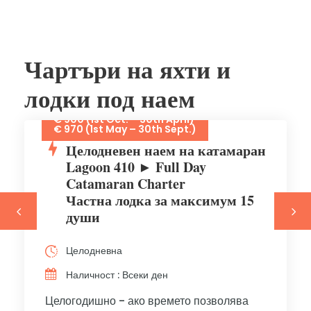
Чартъри на яхти и
лодки под наем
€ 900 (1st Oct. – 30th April)
€ 970 (1st May – 30th Sept.)
Целодневен наем на катамаран
Lagoon 410 ► Full Day
Catamaran Charter
Частна лодка за максимум 15
души
Целодневна
Наличност : Всеки ден
Целогодишно - ако времето позволява