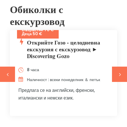
Обиколки с
екскурзовод
Възрастни 70 €
Деца 50 €
Открийте Гозо - целодневна
екскурзия с екскурзовод ►
Discovering Gozo
8 часа
Наличност : всеки понеделник ＆ петък
Предлага се на английски, френски,
италиански и немски език.