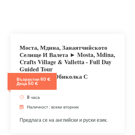
Моста, Мдина, Занаятчийското
Селище И Валета ► Mosta, Mdina,
Crafts Village & Valletta - Full Day
Guided Tour
Целодневна Обиколка С
Възрастни 60 €
Екскурзовод
Деца 50 €
8 часа
Наличност : всеки вторник
Предлага се на английски и руски език.