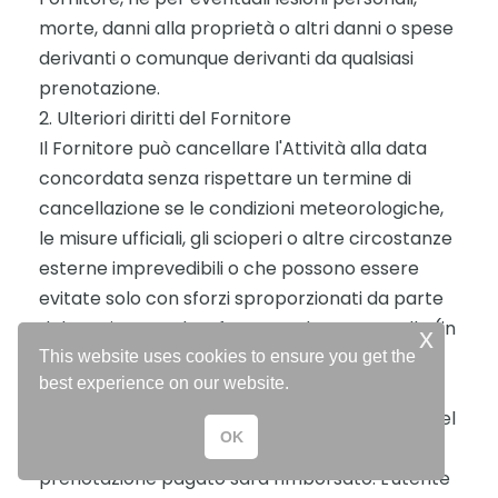
morte, danni alla proprietà o altri danni o spese
derivanti o comunque derivanti da qualsiasi
prenotazione.
2. Ulteriori diritti del Fornitore
Il Fornitore può cancellare l'Attività alla data
concordata senza rispettare un termine di
cancellazione se le condizioni meteorologiche,
le misure ufficiali, gli scioperi o altre circostanze
esterne imprevedibili o che possono essere
evitate solo con sforzi sproporzionati da parte
del Fornitore e che sfuggono al suo controllo (in
x
particolare eventi di forza maggiore) rendono
This website uses cookies to ensure you get the
best experience on our website.
impossibile o impediscono o mettono in
pericolo in modo significativo lo svolgimento del
OK
Tour o dell'Attività. In questo caso, il Prezzo di
prenotazione pagato sarà rimborsato. L'utente