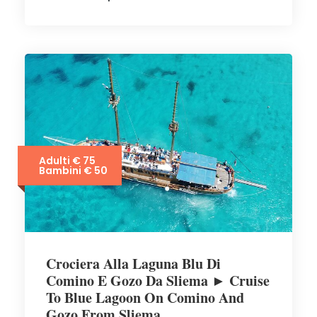
Adulti € 75
Bambini € 50
Crociera Alla Laguna Blu Di
Comino E Gozo Da Sliema ► Cruise
To Blue Lagoon On Comino And
Gozo From Sliema