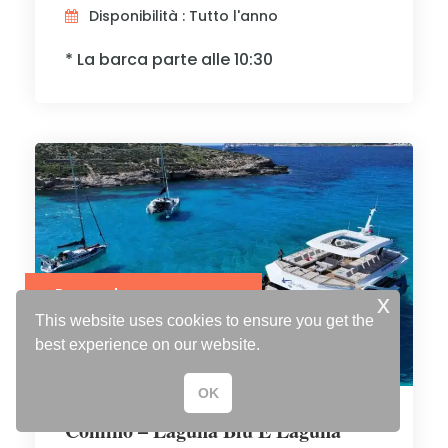
Disponibilità : Tutto l'anno
* La barca parte alle 10:30
Prezzo da
x
Adults € 40 Children € 35
This website uses cookies to ensure you get the
best experience on our website.
OK
Comino – Laguna Blu E Laguna